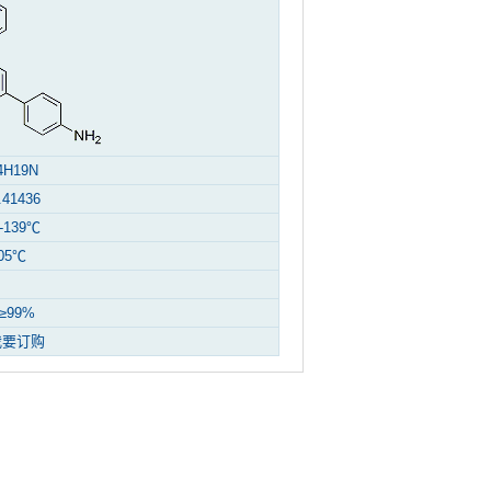
4H19N
.41436
-139℃
05℃
≥99%
我要订购