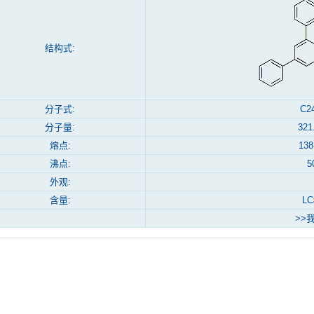
结构式:
分子式:
C2
分子量:
321
熔点:
138
沸点:
5
外观:
含量:
LC
>>