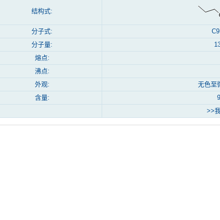
结构式:
分子式:
C9
分子量:
1
熔点:
沸点:
外观:
无色至
含量:
>>