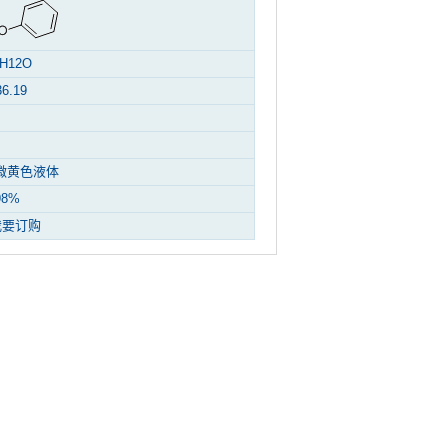
H12O
36.19
微黄色液体
98%
我要订购