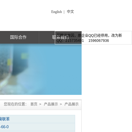
English
|
中文
因腾讯原因，原企业QQ已经停用，改为新
国际合作
联系我们
QQ：215735491 1596067936
您现在的位置：
首页
>
产品展示
>
产品展示
溴联苯
-66-0