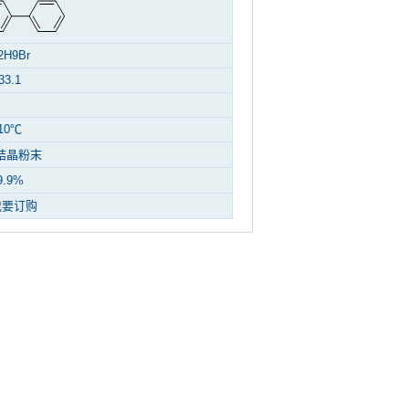
2H9Br
33.1
10℃
结晶粉末
9.9%
我要订购