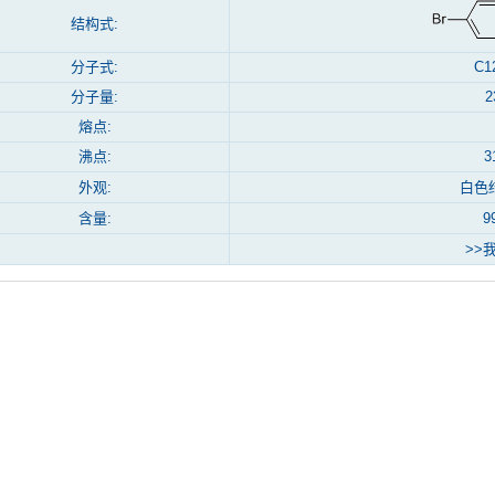
结构式:
分子式:
C1
分子量:
2
熔点:
沸点:
3
外观:
白色
含量:
9
>>